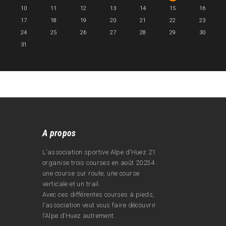
10
11
12
13
14
15
16
17
18
19
20
21
22
23
24
25
26
27
28
29
30
31
A propos
L’association sportive Alpe d’Huez 21
organise trois courses en août 20234 :
une course sur route, une course
verticale et un trail.
Avec ces différentes courses à pieds,
l’association veut vous faire découvrir
l’Alpe d‘Huez autrement.