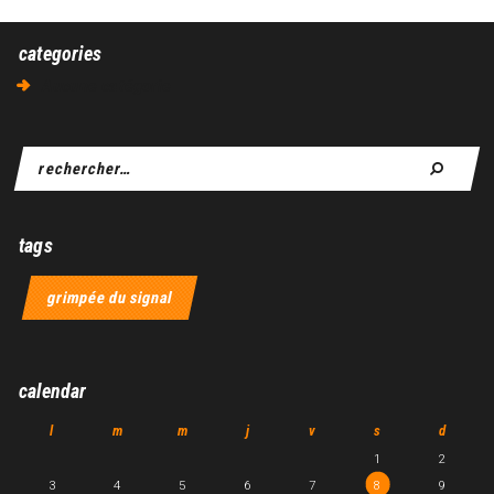
categories
Aucune catégorie
tags
grimpée du signal
calendar
l
m
m
j
v
s
d
1
2
3
4
5
6
7
8
9