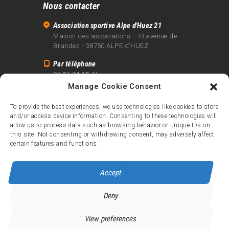
Nous contacter
Association sportive Alpe d'Huez 21
Maison des associations - 70 avenue de
Brandes - 38750 ALPE d'HUEZ
Par téléphone
06 81 24 15 41
Manage Cookie Consent
Par email
info@alpe21.fr
To provide the best experiences, we use technologies like cookies to store
and/or access device information. Consenting to these technologies will
Mentions légales
allow us to process data such as browsing behavior or unique IDs on
Contact
this site. Not consenting or withdrawing consent, may adversely affect
certain features and functions.
crédits
Accept
Deny
Alpe d’Huez 21
© 2026.
Tous droits réservés.
View preferences