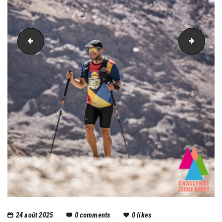
PIC_3368
PIC_33
24 août 2025
0
comments
0
likes