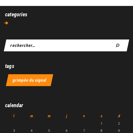
categories
Aucune catégorie
tags
grimpée du signal
calendar
l
m
m
j
v
s
d
1
2
3
4
5
6
7
8
9