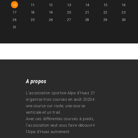
10
11
12
13
14
15
16
17
18
19
20
21
22
23
24
25
26
27
28
29
30
31
A propos
L’association sportive Alpe d’Huez 21
organise trois courses en août 20234 :
une course sur route, une course
verticale et un trail.
Avec ces différentes courses à pieds,
l’association veut vous faire découvrir
l’Alpe d‘Huez autrement.