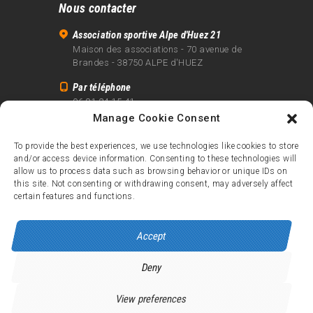
Nous contacter
Association sportive Alpe d'Huez 21
Maison des associations - 70 avenue de
Brandes - 38750 ALPE d'HUEZ
Par téléphone
06 81 24 15 41
Manage Cookie Consent
Par email
info@alpe21.fr
To provide the best experiences, we use technologies like cookies to store
and/or access device information. Consenting to these technologies will
Mentions légales
allow us to process data such as browsing behavior or unique IDs on
Contact
this site. Not consenting or withdrawing consent, may adversely affect
certain features and functions.
crédits
Accept
Deny
Alpe d’Huez 21
© 2026.
Tous droits réservés.
View preferences