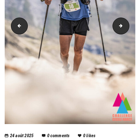
PIC_3574
PIC_36
24 août 2025
0
comments
0
likes