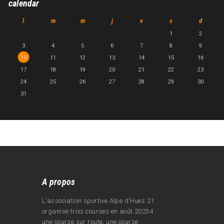
calendar
l
m
m
j
v
s
d
1
2
3
4
5
6
7
8
9
10
11
12
13
14
15
16
17
18
19
20
21
22
23
24
25
26
27
28
29
30
31
A propos
L’association sportive Alpe d’Huez 21
organise trois courses en août 20234 :
une course sur route, une course