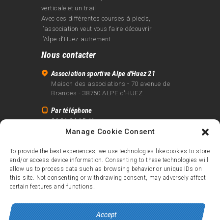
verticale et un trail.
Avec ces différentes courses à pieds,
l’association veut vous faire découvrir
l’Alpe d‘Huez autrement.
Nous contacter
Association sportive Alpe d'Huez 21
Maison des associations - 70 avenue de
Brandes - 38750 ALPE d'HUEZ
Par téléphone
06 81 24 15 41
Manage Cookie Consent
Par email
info@alpe21.fr
To provide the best experiences, we use technologies like cookies to store
and/or access device information. Consenting to these technologies will
Mentions légales
allow us to process data such as browsing behavior or unique IDs on
Contact
this site. Not consenting or withdrawing consent, may adversely affect
certain features and functions.
crédits
Accept