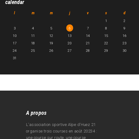
calendar
l
m
m
j
v
s
d
1
2
3
4
5
6
7
8
9
10
11
12
13
14
15
16
17
18
19
20
21
22
23
24
25
26
27
28
29
30
31
A propos
L’association sportive Alpe d’Huez 21
organise trois courses en août 20234 :
une course sur route, une course