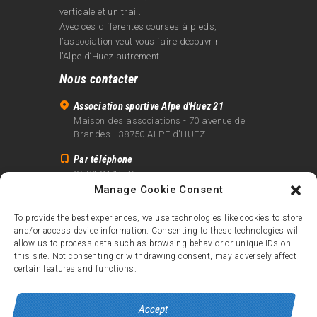
verticale et un trail.
Avec ces différentes courses à pieds,
l’association veut vous faire découvrir
l’Alpe d‘Huez autrement.
Nous contacter
Association sportive Alpe d'Huez 21
Maison des associations - 70 avenue de
Brandes - 38750 ALPE d'HUEZ
Par téléphone
06 81 24 15 41
Manage Cookie Consent
Par email
info@alpe21.fr
To provide the best experiences, we use technologies like cookies to store
and/or access device information. Consenting to these technologies will
Mentions légales
allow us to process data such as browsing behavior or unique IDs on
Contact
this site. Not consenting or withdrawing consent, may adversely affect
certain features and functions.
crédits
Accept