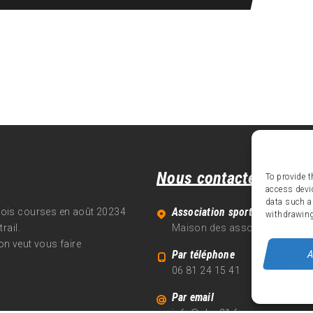
Nous contacter
To provide t
access devi
data such a
Association sportive Alpe d'Hu
trois courses en août 20234
withdrawing
rail.
Maison des associations - 70
on veut vous faire
A
Par téléphone
06 81 24 15 41
Par email
info@alpe21.fr