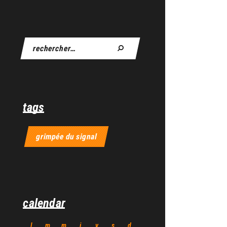
tags
grimpée du signal
calendar
l
m
m
j
v
s
d