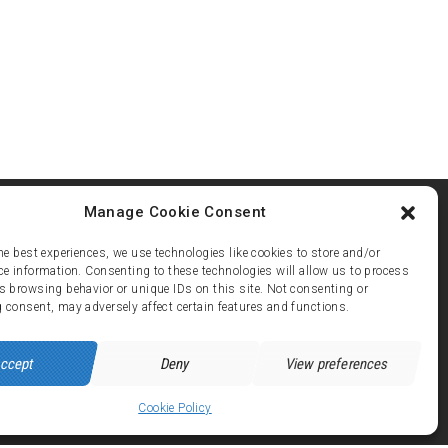
Manage Cookie Consent
he best experiences, we use technologies like cookies to store and/or
ce information. Consenting to these technologies will allow us to process
s browsing behavior or unique IDs on this site. Not consenting or
ez 21
 consent, may adversely affect certain features and functions.
 avenue de Brandes - 38750 ALPE d'HUEZ
ccept
Deny
View preferences
Cookie Policy